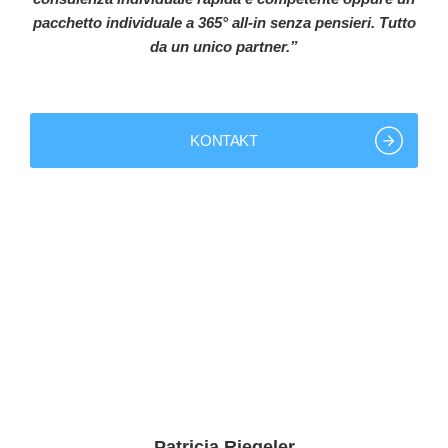
pacchetto individuale a 365° all-in senza pensieri. Tutto
da un unico partner.”
KONTAKT
+49 9843 9801-0
info@bk-group.eu
Patricia Riegeler