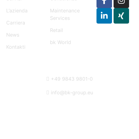
L’azienda
Maintenance
Services
Carriera
Retail
News
bk World
Kontakti
CONTACT
+49 9843 9801-0
info@bk-group.eu
BK PORTAL LOGIN: