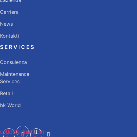
L’azienda
Carriera
News
Kontakti
SERVICES
Consulenza
Maintenance
Services
Retail
bk World
cebook-
Instagram
Linkedin-