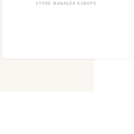
STORE MANAGER EUROPE
Siete interessati a sviluppare un
progetto insieme a noi?
“Il nostro team sarà lieto di essere contattato. A seconda