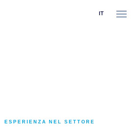
IT
DIE BK GROUP
Servizi
ESPERIENZA NEL SETTORE