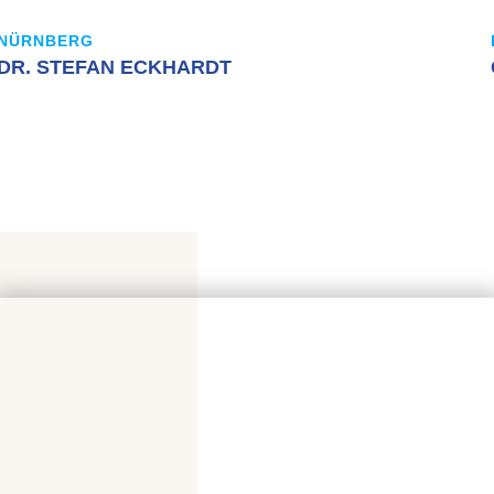
NÜRNBERG
DR. STEFAN ECKHARDT