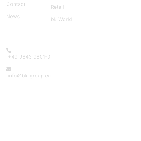
Contact
Retail
News
bk World
CONTACT
+49 9843 9801-0
info@bk-group.eu
BK PORTAL LOGIN: