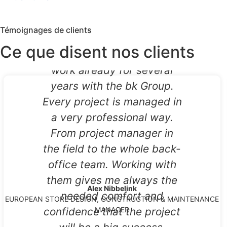
As a construction manager
it is extremely important to
Témoignages de clients
work with professionals in
Ce que disent nos clients
the field. At Skechers we
work already for several
years with the bk Group.
Every project is managed in
a very professional way.
From project manager in
the field to the whole back-
office team. Working with
them gives me always the
Alex Nibbelink
needed comfort and
EUROPEAN STORE DESIGN, CONSTRUCTION & MAINTENANCE
confidence that the project
MANAGER