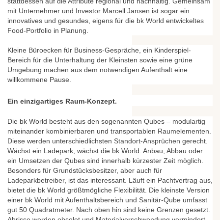
stattdessen auf die Attribute regional und nachhaltig. Gemeinsam
mit Unternehmer und Investor Marcell Jansen ist sogar ein
innovatives und gesundes, eigens für die bk World entwickeltes
Food-Portfolio in Planung.
Kleine Büroecken für Business-Gespräche, ein Kinderspiel-
Bereich für die Unterhaltung der Kleinsten sowie eine grüne
Umgebung machen aus dem notwendigen Aufenthalt eine
willkommene Pause.
Ein einzigartiges Raum-Konzept.
Die bk World besteht aus den sogenannten Qubes – modulartig
miteinander kombinierbaren und transportablen Raumelementen.
Diese werden unterschiedlichsten Standort-Ansprüchen gerecht.
Wächst ein Ladepark, wächst die bk World. Anbau, Abbau oder
ein Umsetzen der Qubes sind innerhalb kürzester Zeit möglich.
Besonders für Grundstücksbesitzer, aber auch für
Ladeparkbetreiber, ist das interessant. Läuft ein Pachtvertrag aus,
bietet die bk World größtmögliche Flexibilität. Die kleinste Version
einer bk World mit Aufenthaltsbereich und Sanitär-Qube umfasst
gut 50 Quadratmeter. Nach oben hin sind keine Grenzen gesetzt.
Abrisse werden obsolet und Materialverschwendung vermindert.