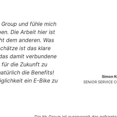
en
bk Group und fühle mich
. Die Arbeit hier ist
cht dem anderen. Was
hätze ist das klare
d das damit verbundene
für die Zukunft zu
türlich die Benefits!
Simon K
glichkeit ein E-Bike zu
SENIOR SERVICE 
Die bk Group ist europaweit der gefragte