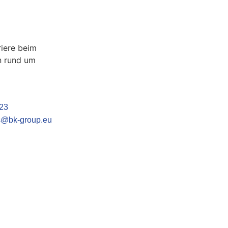
n?
riere beim
n rund um
23
s@bk-group.eu
Camilla Stammler
HEAD OF HUMAN RESOURCES