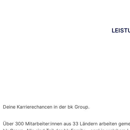
LEIS
DIE BK GROUP
Karriere
UNSER TEAM
Die bk Family
Deine Karrierechancen in der bk Group.
Über 300 Mitarbeiter:innen aus 33 Ländern arbeiten geme