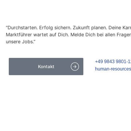
Du möchtest Dich bewerbe
“Durchstarten. Erfolg sichern. Zukunft planen. Deine Kar
Marktführer wartet auf Dich. Melde Dich bei allen Frage
unsere Jobs.”
+49 9843 9801-1
Kontakt
human-resource
INTERESSANTES
Die bk Group entdecken