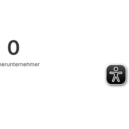
0
nerunternehmer
 mit Freude
ellenten
ssen!