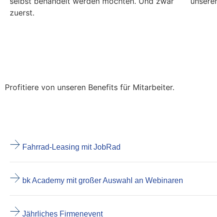
selbst behandelt werden möchten. Und zwar
unsere
zuerst.
DIE ARBEITNEHMER BENEFITS
Warum bk Group?
Profitiere von unseren Benefits für Mitarbeiter.
DEINE BENEFITS
Fahrrad-Leasing mit JobRad
bk Academy mit großer Auswahl an Webinaren
Jährliches Firmenevent