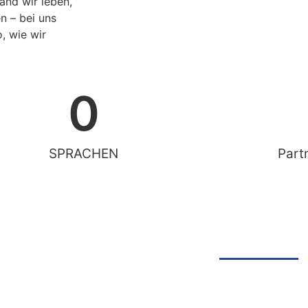
and wir leben,
n – bei uns
, wie wir
0
SPRACHEN
Part
Arbeiten
und exz
Ergebni