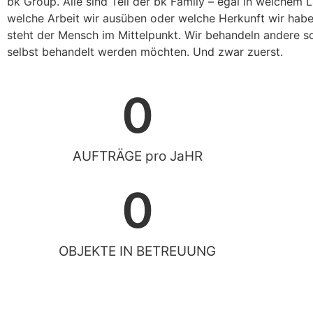
bk Group. Alle sind Teil der bk Family – egal in welchem L
welche Arbeit wir ausüben oder welche Herkunft wir habe
steht der Mensch im Mittelpunkt. Wir behandeln andere so
selbst behandelt werden möchten. Und zwar zuerst.
0
AUFTRÄGE pro JaHR
0
OBJEKTE IN BETREUUNG
DIE GRUNDPFEILER UNSERES ERFOLGS