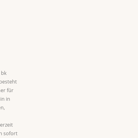
 bk
besteht
er für
in in
n,
erzeit
n sofort