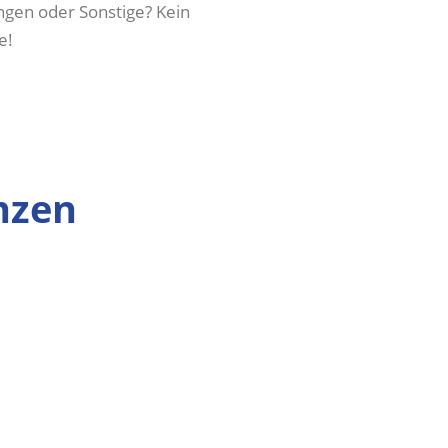
ngen oder Sonstige? Kein
e!
nzen