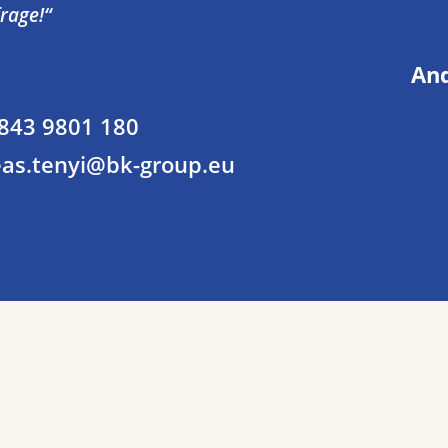
rage!“
And
843 9801 180
as.tenyi@bk-group.eu