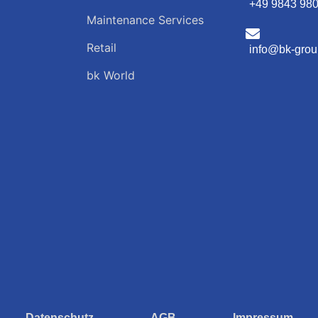
+49 9843 98
Maintenance Services
Retail
info@bk-grou
bk World
Datenschutz
AGB
Impressum