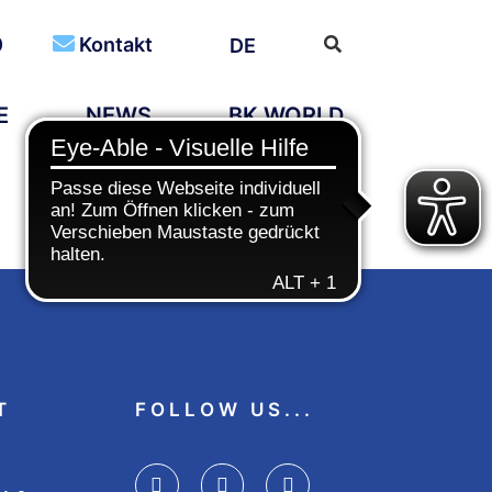
0
Kontakt
DE
E
NEWS
BK WORLD
T
FOLLOW US...