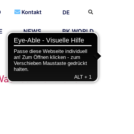
0
Kontakt
DE
E
NEWS
BK WORLD
Wachstumskurs fort